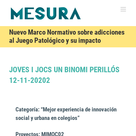
Saltar
al
contenido
Nuevo Marco Normativo sobre adicciones
al Juego Patológico y su impacto
JOVES I JOCS UN BINOMI PERILLÓS
12-11-20202
Categoría: “Mejor experiencia de innovación
social y urbana en colegios”
Proyectos: MIMOC02