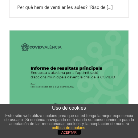
Per què hem de ventilar les aules? "Risc de [...]
Uso de cookies
Este sitio web utiliza cookies para que usted tenga la mejor experiencia
de usuario. Si continúa navegando está dando su consentimiento para la
aceptación de las mencionadas cookies y la aceptación de nuestra
Informe de resultats principals
política de cookies.
ACEPTAR