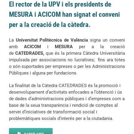
El rector de la UPV i els presidents de
MESURA i ACICOM han signat el conveni
per a la creació de la càtedra.
La
Universitat Politècnica de València
signa un conveni
amb
ACICOM
i
MESURA
per a la creació
de
CATEDRADES,
que és la primera Càtedra Universitària
impulsada per associacions no lucratives; fins ara totes
o són suportades per empreses o per les Administracions
Públiques i alguna per fundacions.
La finalitat de la Càtedra CATEDRADES és la promoció i
desenvolupament d’activitats enfocades a l’obtenció i ús
de dades d’administracions públiques i d’empreses com a
base de la seua transparència i rendició de comptes al
servei d’iniciatives de transformació social i
problemàtiques socials d’interés per a la ciutadania.