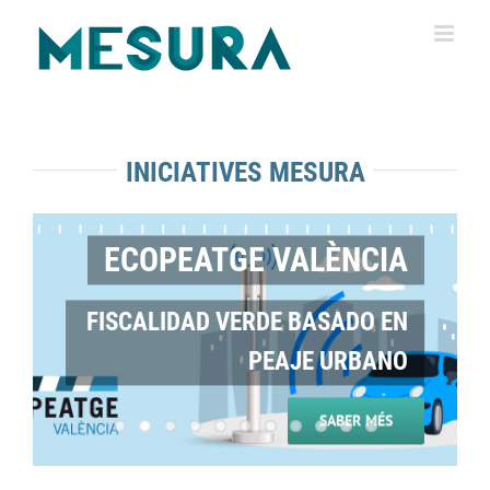
Saltar
al
contenido
INICIATIVES MESURA
ECOPEATGE VALÈNCIA
FISCALIDAD VERDE BASADO EN
PEAJE URBANO
SABER MÉS